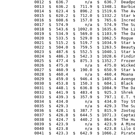
0012  $  636.7       n/a  $  636.7  Deadpo
0013  $  636.2  $  711.9  $ 1348.1  Barbie
0014  $  623.4  $  896.2  $ 1519.6  The Av
0015  $  620.2  $  712.0  $ 1332.2  Star W
0016  $  608.6  $  157.0  $  765.6  Incred
0017  $  574.9       n/a  $  574.9  The Su
0018  $  543.6  $ 1092.0  $ 1635.6  The Li
0019  $  534.9  $  569.0  $ 1103.9  The Da
0020  $  533.5  $  529.0  $ 1062.5  Rogue 
0021  $  515.2  $  519.7  $ 1034.9  Star W
0022  $  504.0  $  759.5  $ 1263.5  Beauty
0023  $  487.6  $  552.5  $ 1040.1  Star W
0024  $  486.3  $  542.3  $ 1028.6  Findin
0025  $  477.4  $  875.3  $ 1352.7  Frozen
0026  $  475.0       n/a  $  475.0  Wicked
0027  $  460.9  $  190.0  $  650.9  Star W
0028  $  460.4       n/a  $  460.4  Moana 
0029  $  459.0  $  946.4  $ 1405.4  Avenge
0030  $  453.8  $  150.3  $  604.1  Black 
0031  $  448.1  $  636.8  $ 1084.9  The Da
0032  $  441.9  $  483.4  $  925.3  Shrek 
0033  $  439.3  $  357.9  $  797.1  E.T. t
0034  $  434.0       n/a  $  434.0  Toy St
0035  $  429.3       n/a  $  429.3  The Su
0036  $  428.1  $  387.7  $  815.9  Zootop
0037  $  426.8  $  644.5  $ 1071.3  Captai
0038  $  424.7  $  440.2  $  864.9  The Hu
0039  $  423.9       n/a  $  423.9  A Mine
0040  $  423.8       n/a  $  423.8  Lilo &
0041  $  423.3  $  642.9  $ 1066.2  Pirate