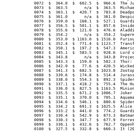
0072  $  364.0  $  602.5  $  966.6  The Ju
0073  $  363.5       n/a  $  363.5  Michae
0074  $  363.1  $  420.7  $  783.8  Deadpo
0075  $  361.0       n/a  $  361.0  Despic
0076  $  359.0  $  168.1  $  527.1  Guardi
0077  $  356.5  $  501.1  $  857.6  Inside
0078  $  355.6  $  121.0  $  476.6  Aladdi
0079  $  354.2       n/a  $  354.2  Superm
0080  $  353.0  $ 1163.0  $ 1516.0  Furiou
0081  $  352.4  $  771.4  $ 1123.7  Transf
0082  $  350.1  $  197.2  $  547.3  Americ
0083  $  345.1  $  583.5  $  928.6  Lord o
0084  $  343.8       n/a  $  343.8  Projec
0085  $  343.3  $  159.0  $  502.3  Thor: 
0086  $  342.9  $   77.6  $  420.5  Wicked
0087  $  341.3  $  682.5  $ 1023.8  Zootop
0088  $  339.6  $  174.8  $  514.4  Jurass
0089  $  338.0  $  554.3  $  892.3  Spider
0090  $  337.1  $  418.2  $  755.4  The Hu
0091  $  336.0  $  827.5  $ 1163.5  Minion
0092  $  335.5  $  671.2  $ 1006.7  Joker 
0093  $  335.1  $  370.0  $  705.1  Aquama
0094  $  334.6  $  546.1  $  880.6  Spider
0095  $  334.2  $  691.3  $ 1025.5  Alice 
0096  $  333.2  $  441.0  $  774.2  Guardi
0097  $  330.4  $  542.9  $  873.3  Batman
0098  $  330.3  $  347.7  $  677.9  Forres
0099  $  330.1  $  432.6  $  762.7  Oppenh