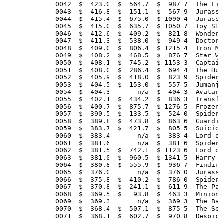
0042  $  423.0  $  564.7  $  987.7  The Li
0043  $  416.8  $  151.1  $  567.9  Jurass
0044  $  415.4  $  675.0  $ 1090.4  Jurass
0045  $  415.0  $  635.7  $ 1050.7  Toy St
0046  $  412.6  $  409.2  $  821.8  Wonder
0047  $  411.3  $  538.0  $  949.4  Doctor
0048  $  409.0  $  806.4  $ 1215.4  Iron M
0049  $  408.2  $  468.5  $  876.7  Star W
0050  $  408.1  $  745.2  $ 1153.3  Captai
0051  $  408.0  $  286.4  $  694.4  The Hu
0052  $  405.9  $  418.0  $  823.9  Spider
0053  $  404.5  $  153.0  $  557.5  Jumanj
0054  $  404.3       n/a  $  404.3  Avatar
0055  $  402.1  $  434.2  $  836.3  Transf
0056  $  400.7  $  875.7  $ 1276.5  Frozen
0057  $  390.5  $  133.5  $  524.0  Spider
0058  $  389.8  $  473.8  $  863.6  Guardi
0059  $  383.7  $  421.7  $  805.5  Suicid
0060  $  383.4       n/a  $  383.4  Lord o
0061  $  381.6       n/a  $  381.6  Spider
0062  $  381.5  $  742.1  $ 1123.6  Lord o
0063  $  381.0  $  960.5  $ 1341.5  Harry 
0064  $  380.8  $  555.9  $  936.7  Findin
0065  $  376.0       n/a  $  376.0  Jurass
0066  $  375.8  $  410.2  $  786.0  Spider
0067  $  370.8  $  241.1  $  611.9  The Pa
0068  $  369.5  $   93.8  $  463.3  Minion
0069  $  369.3       n/a  $  369.3  The Ba
0070  $  368.4  $  507.1  $  875.5  The Se
0071  $  368.1  $  602.7  $  970.8  Despic