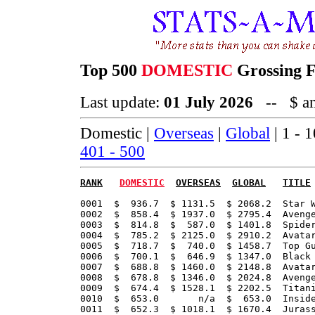
Top 500
DOMESTIC
Grossing Fi
Last update:
01 July 2026
-- $ amo
Domestic |
Overseas
|
Global
| 1 - 
401 - 500
RANK
DOMESTIC
OVERSEAS
GLOBAL
TITLE
0001  $  936.7  $ 1131.5  $ 2068.2  Star W
0002  $  858.4  $ 1937.0  $ 2795.4  Avenge
0003  $  814.8  $  587.0  $ 1401.8  Spider
0004  $  785.2  $ 2125.0  $ 2910.2  Avatar
0005  $  718.7  $  740.0  $ 1458.7  Top Gu
0006  $  700.1  $  646.9  $ 1347.0  Black 
0007  $  688.8  $ 1460.0  $ 2148.8  Avatar
0008  $  678.8  $ 1346.0  $ 2024.8  Avenge
0009  $  674.4  $ 1528.1  $ 2202.5  Titani
0010  $  653.0       n/a  $  653.0  Inside
0011  $  652.3  $ 1018.1  $ 1670.4  Jurass