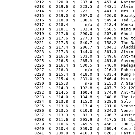
0212  $  220.0  $  237.4  $  457.4  Nation
0213  $  219.6  $  223.5  $  443.1  Alvin 
0214  $  219.2  $  222.1  $  441.3  Mrs. D
0215  $  219.0  $  207.0  $  426.0  Beauty
0216  $  218.8  $  330.6  $  549.4  Ted (2
0217  $  218.4       n/a  $  218.4  Wonka 
0218  $  218.1  $  332.4  $  550.5  King K
0219  $  217.6  $  290.0  $  507.6  Ghost 
0220  $  217.6  $  277.3  $  494.9  How to
0221  $  217.5  $  540.7  $  758.2  The Da
0222  $  217.4  $  286.7  $  504.1  Aladdi
0223  $  217.3  $  144.0  $  361.3  Alvin 
0224  $  216.6  $  333.0  $  549.6  Ant-Ma
0225  $  216.5  $  265.3  $  481.8  Saving
0226  $  216.4  $  530.5  $  746.9  Madaga
0227  $  216.3       n/a  $  216.3  Bohemi
0228  $  215.4  $  418.0  $  633.4  Kung F
0229  $  215.4  $  331.0  $  546.4  Missio
0230  $  215.3       n/a  $  215.3  A Star
0231  $  214.9  $  192.8  $  407.7  X2 (20
0232  $  214.5  $  160.4  $  374.9  Ant-Ma
0233  $  214.0  $  134.8  $  348.8  The Lo
0234  $  213.8  $  115.0  $  328.8  Solo: 
0235  $  213.6  $   17.4  $  231.0  Venom:
0236  $  213.5  $  610.8  $  824.3  Venom 
0237  $  213.3  $   83.3  $  296.7  Austin
0238  $  211.6  $  205.9  $  417.5  It Cha
0239  $  210.6  $  245.5  $  456.1  300 (2
0240  $  210.4  $  359.0  $  569.4  Coco (
0241  $  209.8  $  416.3  $  626.1  Fast F