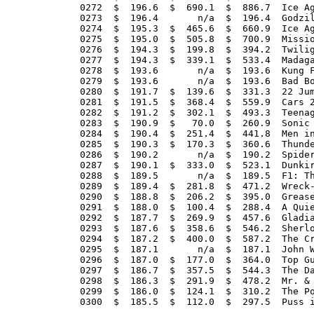
0272  $  196.6  $  690.1  $  886.7  Ice Ag
0273  $  196.4       n/a  $  196.4  Godzil
0274  $  195.3  $  465.6  $  660.9  Ice Ag
0275  $  195.0  $  505.8  $  700.9  Missio
0276  $  194.3  $  199.8  $  394.2  Twilig
0277  $  194.3  $  339.1  $  533.4  Madaga
0278  $  193.6       n/a  $  193.6  Kung F
0279  $  193.6       n/a  $  193.6  Bad Bo
0280  $  191.7  $  139.6  $  331.3  22 Jum
0281  $  191.5  $  368.4  $  559.9  Cars 2
0282  $  191.2  $  302.1  $  493.3  Teenag
0283  $  190.9  $   70.0  $  260.9  Sonic 
0284  $  190.4  $  251.4  $  441.8  Men in
0285  $  190.3  $  170.3  $  360.6  Thunde
0286  $  190.2       n/a  $  190.2  Spider
0287  $  190.1  $  333.0  $  523.1  Dunkir
0288  $  189.5       n/a  $  189.5  F1: Th
0289  $  189.4  $  281.8  $  471.2  Wreck-
0290  $  188.8  $  206.2  $  395.0  Grease
0291  $  188.0  $  100.4  $  288.4  A Quie
0292  $  187.7  $  269.9  $  457.6  Gladia
0293  $  187.6  $  358.6  $  546.2  Sherlo
0294  $  187.2  $  400.0  $  587.2  The Cr
0295  $  187.1       n/a  $  187.1  John W
0296  $  187.0  $  177.0  $  364.0  Top Gu
0297  $  186.7  $  357.5  $  544.3  The Da
0298  $  186.3  $  291.9  $  478.2  Mr. & 
0299  $  186.0  $  124.1  $  310.2  The Po