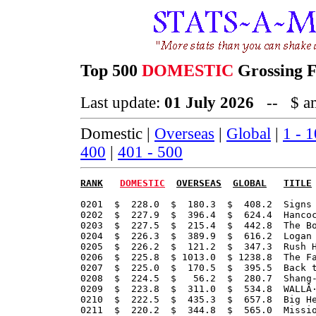
Top 500
DOMESTIC
Grossing Fi
Last update:
01 July 2026
-- $ amo
Domestic |
Overseas
|
Global
|
1 - 
400
|
401 - 500
RANK
DOMESTIC
OVERSEAS
GLOBAL
TITLE
0201  $  228.0  $  180.3  $  408.2  Signs 
0202  $  227.9  $  396.4  $  624.4  Hancoc
0203  $  227.5  $  215.4  $  442.8  The Bo
0204  $  226.3  $  389.9  $  616.2  Logan 
0205  $  226.2  $  121.2  $  347.3  Rush H
0206  $  225.8  $ 1013.0  $ 1238.8  The Fa
0207  $  225.0  $  170.5  $  395.5  Back t
0208  $  224.5  $   56.2  $  280.7  Shang-
0209  $  223.8  $  311.0  $  534.8  WALLÂ·
0210  $  222.5  $  435.3  $  657.8  Big He
0211  $  220.2  $  344.8  $  565.0  Missio