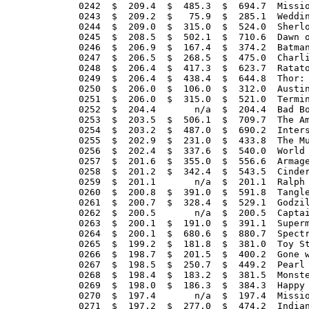
0242  $  209.4  $  485.3  $  694.7  Missio
0243  $  209.2  $   75.9  $  285.1  Weddin
0244  $  209.0  $  315.0  $  524.0  Sherlo
0245  $  208.5  $  502.1  $  710.6  Dawn o
0246  $  206.9  $  167.4  $  374.2  Batman
0247  $  206.5  $  268.5  $  475.0  Charli
0248  $  206.4  $  417.3  $  623.7  Ratato
0249  $  206.4  $  438.4  $  644.8  Thor: 
0250  $  206.0  $  106.0  $  312.0  Austin
0251  $  206.0  $  315.0  $  521.0  Termin
0252  $  204.4       n/a  $  204.4  Bad Bo
0253  $  203.5  $  506.1  $  709.7  The Am
0254  $  203.2  $  487.0  $  690.2  Inters
0255  $  202.9  $  231.0  $  433.8  The Mu
0256  $  202.4  $  337.6  $  540.0  World 
0257  $  201.6  $  355.0  $  556.6  Armage
0258  $  201.2  $  342.4  $  543.5  Cinder
0259  $  201.1       n/a  $  201.1  Ralph 
0260  $  200.8  $  391.0  $  591.8  Tangle
0261  $  200.7  $  328.4  $  529.1  Godzil
0262  $  200.5       n/a  $  200.5  Captai
0263  $  200.1  $  191.0  $  391.1  Superm
0264  $  200.1  $  680.6  $  880.7  Spectr
0265  $  199.2  $  181.8  $  381.0  Toy St
0266  $  198.7  $  201.5  $  400.2  Gone w
0267  $  198.5  $  250.7  $  449.2  Pearl 
0268  $  198.4  $  183.2  $  381.5  Monste
0269  $  198.0  $  186.3  $  384.3  Happy 
0270  $  197.4       n/a  $  197.4  Missio
0271  $  197.2  $  277.0  $  474.2  Indian